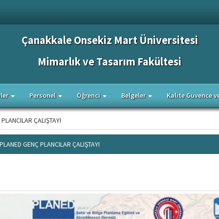
Çanakkale Onsekiz Mart Üniversitesi
Mimarlık ve Tasarım Fakültesi
ler
Personel
Öğrenci
Belgeler
Kalite Güvence v
Ç PLANCILAR ÇALIŞTAYI
. PLANED GENÇ PLANCILAR ÇALIŞTAYI