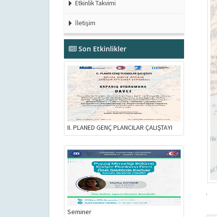
Etkinlik Takvimi
İletişim
Son Etkinlikler
II. PLANED GENÇ PLANCILAR ÇALIŞTAYI
.
Seminer