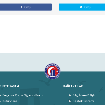
Paylaş
Paylaş
PÜSTE YAŞAM
BAĞLANTILAR
Engelsiz Çomü Öğrenci Birimi
Bilgi İşlem D.Bşk.
Kütüphane
Destek Sistemi