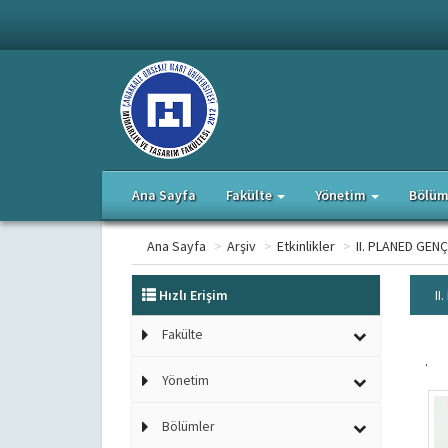
Ana Sayfa
Fakülte
Yönetim
Bölüm
Ana Sayfa
>
Arşiv
>
Etkinlikler
>
II. PLANED GEN
Hızlı Erişim
II
Fakülte
.
Yönetim
Bölümler